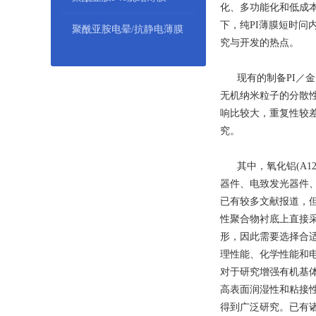
化、多功能化和低成
下，纯PI薄膜短时问
聚酰亚胺电晕/抗静电薄膜
究与开发的热点。
现有的制备PI／金
无机纳米粒子的分散
响比较大，重复性较
究。
其中，氧化铝(A12
器件、电致发光器件、
已有较多文献报道，
性聚合物衬底上直接采
形，因此需要选择合适
理性能、化学性能和电
对于研究增强有机基体
高表面润湿性和粘接性
得到广泛研究。已有