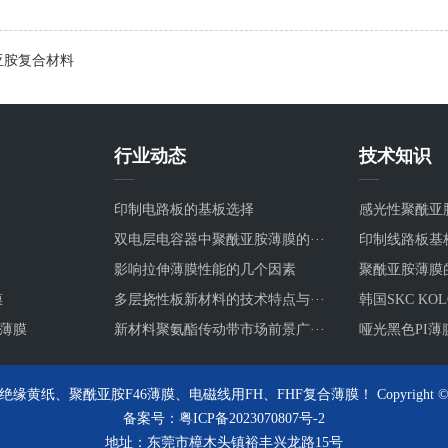
亚胺复合材料
行业动态
技术知识
印制电路板的基板选择
感光性聚酰亚
双电层电容器中聚酰亚胺薄膜的···
印制线路板基板
影响拉伸薄膜性能的几个因素
聚酰亚胺薄膜
膜
多层挠性板新材料的技术特点与···
韩国SKC KOL
电薄膜
新材料聚氨酯传动带市场前景广···
哑光黑色PI薄
纸、聚酰亚胺F46薄膜、电磁线用FH、FHF复合薄膜！ Copyright © 2014
备案号：
粤ICP备2023070807号-2
地址：东莞市樟木头镇裕丰兴龙路15号