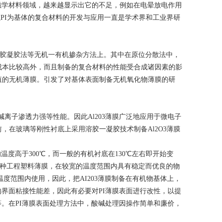
磁学材料领域，越来越显示出它的不足，例如在电晕放电作用
以PI为基体的复合材料的开发与应用一直是学术界和工业界研
胶凝胶法等无机一有机掺杂方法上。其中在原位分散法中，
成本比较高外，而且制备的复合材料的性能受合成诸因素的影
值的无机薄膜。引发了对基体表面制备无机氧化物薄膜的研
离子渗透力强等性能。因此Al203薄膜广泛地应用于微电子
在玻璃等刚性衬底上采用溶胶一凝胶技术制备Al2O3薄膜
的温度高于300℃，而一般的有机衬底在130℃左右即开始变
特种工程塑料薄膜，在较宽的温度范围内具有稳定而优良的物
温度范围内使用，因此，把AI203薄膜制备在有机物基体上，
界面粘接性能差，因此有必要对PI薄膜表面进行改性，以提
。在PI薄膜表面处理方法中，酸碱处理因操作简单和廉价，