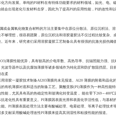
本化方向发展。单纯的PI材料在有特殊功能要求的材料领域，如光、电、
内就会出现老化引发材料击穿，因此为了提高PI的应用性能，PI的改性和
属或金属氧化物复合材料的方法主要集中在原位分散法、原位沉积法、溶
性不够理想，很容易团聚，原位沉积法和溶胶凝胶法不仅过程比较复杂、
差。近年来，研究者们采用溶胶凝胶工艺制备出具有很强的抗激光损伤阈
O3)薄膜性能优异，具有较高的介电常数、高热导率、抗辐照能力强、抗碱
光波导器件以及抗腐蚀薄膜等诸多领域作为钝化层和防扩散阻挡层。目前，
但在柔
用溶胶一凝胶技术制备AI203薄膜尚未见报道。Al20 薄膜的附着和晶化
的有机薄膜衬底和适当的制备工艺。聚酰亚胺(PI)薄膜作为一种高性能
性能，尤其具有高的热稳定性和玻璃化转变温度， 能在零下269～400℃
抗老化性具有重要意义。PI薄膜因表面光滑和表面化学活性低，与基材的
能。PI薄膜表面处理方法主要有酸碱处理、电晕处理、等离子处理技术等
诸多文献采用酸碱处理改性PI薄膜来提高其润湿性和粘接性能的报道。