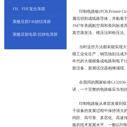
FH、FHF复合薄膜
印制电路板(PCB,Printed C
属箔切割成线路导体，并黏着于石蜡
聚酰亚胺F46烧结薄膜
1947年美困航空局和美冈标
真空蒸发法、模压法和粉压法
聚酰亚胺电晕/抗静电薄膜
当时这些方法都未能实现大规
模工业化生产，铜箔蚀刻法成为
年代的大规模集成电路和电子计
新没备、新测试仪器相继涌现
在我同的围家标准G13203
讲，一个完整的电路板应当包
印制电路板从单层发展到双面
子设备的发展过程中保持强大
间距、高可靠、多层化、高速
板的技术发展水平．一般以印