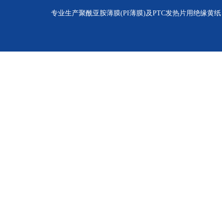
专业生产聚酰亚胺薄膜(PI薄膜)及PTC发热片用绝缘黄纸、聚酰亚胺