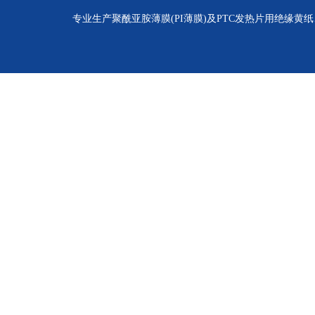
专业生产聚酰亚胺薄膜(PI薄膜)及PTC发热片用绝缘黄纸、聚酰亚胺