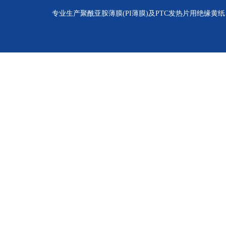
专业生产聚酰亚胺薄膜(PI薄膜)及PTC发热片用绝缘黄纸、聚酰亚胺