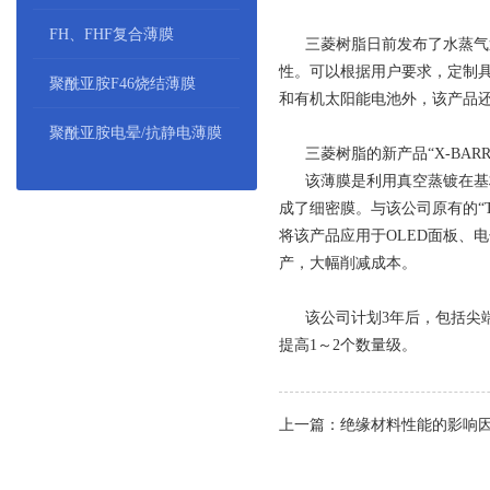
FH、FHF复合薄膜
三菱树脂日前发布了水蒸气透过率
性。可以根据用户要求，定制具
聚酰亚胺F46烧结薄膜
和有机太阳能电池外，该产品
聚酰亚胺电晕/抗静电薄膜
三菱树脂的新产品“X-BARRI
该薄膜是利用真空蒸镀在基材(P
成了细密膜。与该公司原有的“TE
将该产品应用于OLED面板、
产，大幅削减成本。
该公司计划3年后，包括尖端
提高1～2个数量级。
上一篇：绝缘材料性能的影响