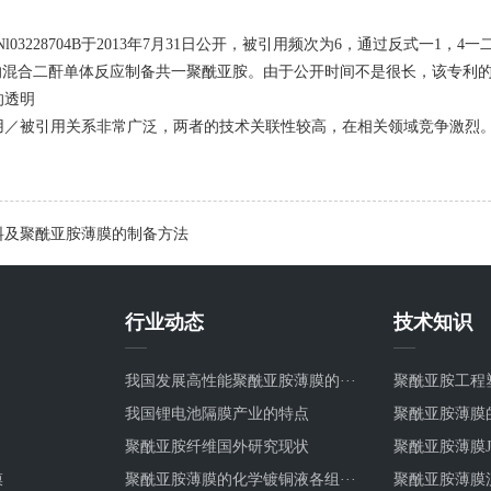
3228704B于2013年7月31日公开，被引用频次为6，通过反式一1，4一二
的混合二酐单体反应制备共一聚酰亚胺。由于公开时间不是很长，该专利的
的透明
用／被引用关系非常广泛，两者的技术关联性较高，在相关领域竞争激烈
料及聚酰亚胺薄膜的制备方法
行业动态
技术知识
我国发展高性能聚酰亚胺薄膜的···
聚酰亚胺工程
我国锂电池隔膜产业的特点
聚酰亚胺薄膜
聚酰亚胺纤维国外研究现状
聚酰亚胺薄膜JB-T
膜
聚酰亚胺薄膜的化学镀铜液各组···
聚酰亚胺薄膜