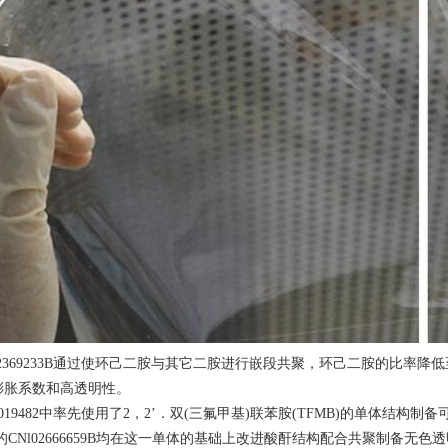
2369233B通过使环己二胺与其它二胺进行嵌段共聚，环己二胺的比率
膨胀系数和高透明性。
19482中率先使用了2，2’．双(三氟甲基)联苯胺(TFMB)的单体结构
B、钟化的CNl02666659B均在这一单体的基础上改进酸酐结构配合共聚制备无