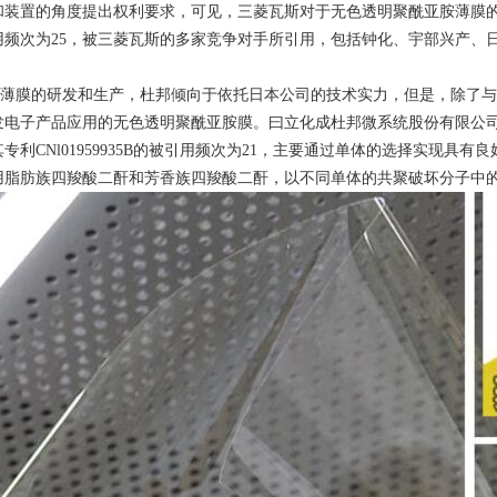
和装置的角度提出权利要求，可见，三菱瓦斯对于无色透明聚酰亚胺薄膜
用频次为25，被三菱瓦斯的多家竞争对手所引用，包括钟化、宇部兴产、
的研发和生产，杜邦倾向于依托日本公司的技术实力，但是，除了与东丽联合推出
电子产品应用的无色透明聚酰亚胺膜。曰立化成杜邦微系统股份有限公司(HDM
其专利CNl01959935B的被引用频次为21，主要通过单体的选择实现具有
用脂肪族四羧酸二酐和芳香族四羧酸二酐，以不同单体的共聚破坏分子中