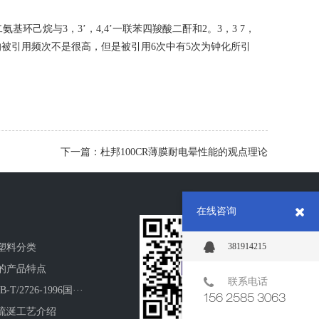
氨基环己烷与3，3’，4,4’一联苯四羧酸二酐和2。3，3 7，
被引用频次不是很高，但是被引用6次中有5次为钟化所引
。
下一篇：杜邦100CR薄膜耐电晕性能的观点理论
在线咨询
381914215
塑料分类
的产品特点
联系电话
/2726-1996国···
156 2585 3063
流涎工艺介绍