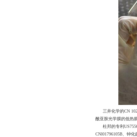
三井化学的CN 10
酰亚胺光学膜的低热
杜邦的专利US7550
CNl01796105