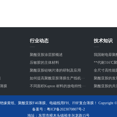
行业动态
技术知识
聚酰亚胺涂层胶概述
我国耐电晕聚
压敏胶的主体材料
**代耐316℃聚
聚酰亚胺硅钢片漆的研制及应用
全尺寸高性能
膜
如何提高聚酰亚胺薄膜生产线机···
聚酰亚胺的发
电薄膜
不同面积Kapton 材料的放电特性···
聚酰亚胺的共
纸、聚酰亚胺F46薄膜、电磁线用FH、FHF复合薄膜！ Copyright © 2014
备案号：
粤ICP备2023070807号-2
地址：东莞市樟木头镇裕丰兴龙路15号