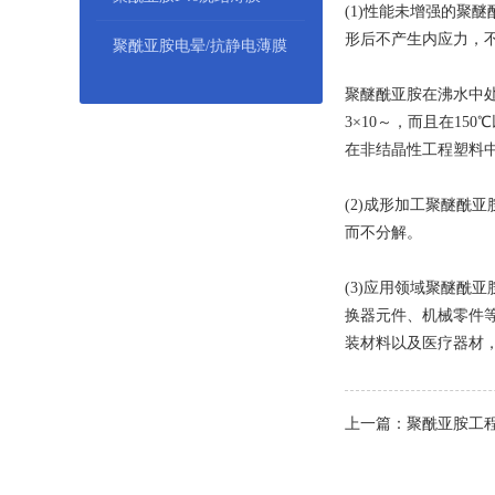
(1)性能未增强的聚醚
形后不产生内应力，
聚酰亚胺电晕/抗静电薄膜
聚醚酰亚胺在沸水中处
3×10～，而且在1
在非结晶性工程塑料
(2)成形加工聚醚
而不分解。
(3)应用领域聚醚
换器元件、机械零件
装材料以及医疗器材
上一篇：聚酰亚胺工