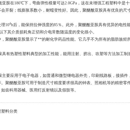
酰亚胺在180℃下，弯曲弹性模量可达2.0GPa，这在未增强工程塑料中是
不会开裂；线膨胀系数小，耐蠕变性好。因此，聚醚酰亚胺具有优良的尺
4
理10
h后，能保持拉伸强度的85％。此外，聚醚酰亚胺具有优异的电性能
50℃以下其介质损耗角正切和介电常数随温度的变化很小。
中，聚醚酰亚胺显示了**的耐化学药品性能。它几乎不为所有的脂肪族烃
酰亚胺具有热塑性塑料典型的加工性能，能用注射、挤出、吹塑等方法加工
酰亚胺主要应用于电子电器，如普通和微型继电器外壳，印刷线路板，接插
等。聚醚酰亚胺可用于制造尺寸精度要求很高的钟表、照相机等的精密零
，如齿科用器械、医用灯反射镜以及假肢等。
程塑料分类