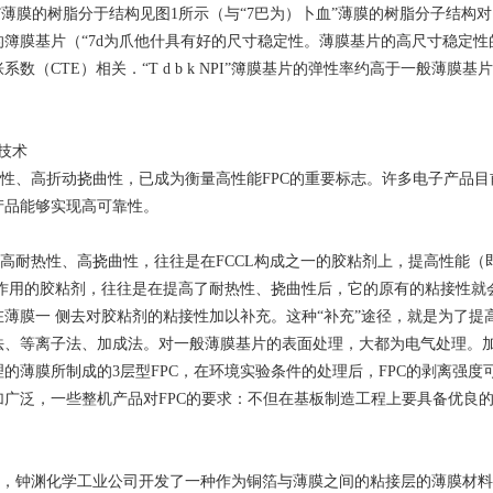
1”薄膜的树脂分于结构见图1所示（与“7巴为）卜血”薄膜的树脂分子结构对
的簿膜基片（“7d为爪他什具有好的尺寸稳定性。薄膜基片的高尺寸稳定
数（CTE）相关．“T d b k NPI”簿膜基片的弹性率约高于一般薄膜基
技术
、高折动挠曲性，已成为衡量高性能FPC的重要标志。许多电子产品目前
产品能够实现高可靠性。
到高耐热性、高挠曲性，往往是在FCCL构成之一的胶粘剂上，提高性能
 作用的胶粘剂，往往是在提高了耐热性、挠曲性后，它的原有的粘接性就
在薄膜一 侧去对胶粘剂的粘接性加以补充。这种“补充”途径，就是为了
法、等离子法、加成法。对一般薄膜基片的表面处理，大都为电气处理。
的薄膜所制成的3层型FPC，在环境实验条件的处理后，FPC的剥离强
广泛，一些整机产品对FPC的要求：不但在基板制造工程上要具备优良的
钟渊化学工业公司开发了一种作为铜箔与薄膜之间的粘接层的薄膜材料