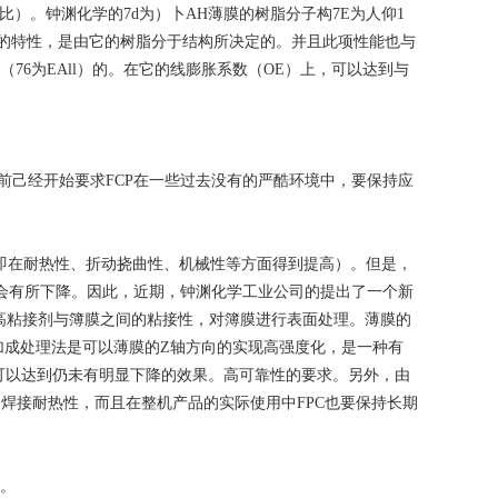
比）。钟渊化学的7d为）卜AH薄膜的树脂分子构7E为人仰1
性的特性，是由它的树脂分于结构所决定的。并且此项性能也与
片（76为EAll）的。在它的线膨胀系数（OE）上，可以达到与
己经开始要求FCP在一些过去没有的严酷环境中，要保持应
（即在耐热性、折动挠曲性、机械性等方面得到提高）。但是，
会有所下降。因此，近期，钟渊化学工业公司的提出了一个新
提高粘接剂与簿膜之间的粘接性，对簿膜进行表面处理。薄膜的
加成处理法是可以薄膜的Z轴方向的实现高强度化，是一种有
度可以达到仍未有明显下降的效果。高可靠性的要求。另外，由
焊接耐热性，而且在整机产品的实际使用中FPC也要保持长期
。