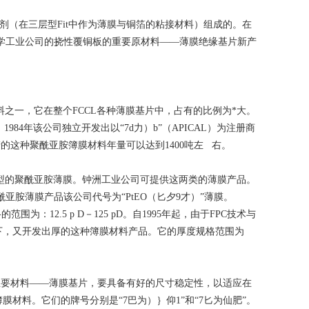
剂（在三层型Fit中作为薄膜与铜箔的粘接材料）组成的。在
学工业公司的挠性覆铜板的重要原材料——薄膜绝缘基片新产
材料之一，它在整个FCCL各种薄膜基片中，占有的比例为*大。
4年该公司独立开发出以“7d力）b”（APICAL）为注册商
的这种聚酰亚胺簿膜材料年量可以达到1400吨左 右。
型的聚酰亚胺薄膜。钟洲工业公司可提供这两类的薄膜产品。
酰亚胺薄膜产品该公司代号为“PtEO（匕夕9才）”薄膜。
：12.5 p D－125 pD。自1995年起，由于FPC技术与
下，又开发出厚的这种簿膜材料产品。它的厚度规格范围为
主要材料——薄膜基片，要具备有好的尺寸稳定性，以适应在
料。它们的牌号分别是“7巴为）｝仰1”和“7匕为仙肥”。