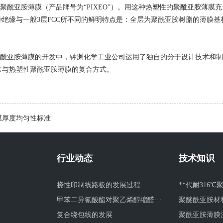
亚胺薄膜（产品牌号为“PIXEO”）。用这种热塑性的聚酰亚胺薄膜充
绝缘与一般3层FCC所不同的鲜明特点是：全层为聚酰亚胶树脂的薄膜基材
亚胺薄膜的开发中，钟渊化学工业公司运用了独自的分于设计技术和制膜
它与热塑性
聚酰亚胺薄膜
的复合方式。
膜厚度均匀性标准
行业动态
技术知识
挠性印制线路板的发展过程
**代耐316℃聚
甲苯二异氰酸酯对聚乙烯醇缩醛···
聚醚酰亚胺材料
复合绕包线的发展
聚酰亚胺薄膜