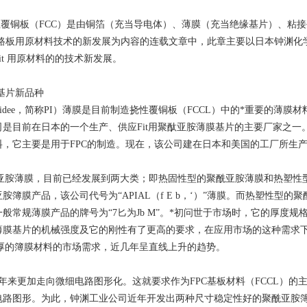
覆铜板（FCC）是由铜箔（充当导电体）、薄膜（充当绝缘基片）、粘接
电路板用原材料技术的新发展为内容的连载文章中，此章主要以日本钟渊化
it 用原材料的的技术新发展。
薄基片新品种
midee，简称PI）薄膜是目前制造挠性覆铜板（FCCL）中的*重要的薄膜
是目前在日本的一个生产、供应Fit用聚酞亚胺薄膜基片的主要厂家之一。198
，它主要是用于FPC的制造。现在，该公司建在日本和美国的工厂所生产
亚胺薄膜，目前已经发展到两大类；即热固性型的聚酰亚胺薄膜和热塑性
簿膜产品，该公司代号为“APIAL（f E b，‘）”薄膜。而热塑性型的聚
常规薄膜产品的牌号为“7匕为Jb M”。*初问世于市场时，它的厚度规格的范围为
薄膜基片的机械强度及它的刚性有了更高的要求，在应用市场的这种需求
。这种厚的簿膜材料的市场需求，近几年呈直线上升的趋势。
来更加走向微细电路图形化。这就要求作为FPC基板材料（FCCL）的
路图形。为此，钟渊工业公司近年开发出两种尺寸稳定性好的聚酰亚胺簿膜材