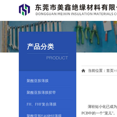
产品分类
PRODUCT
当前位置：
首页
>
聚酰亚胺薄膜
聚酰亚胺薄膜胶带
FH、FHF复合薄膜
薄轻短小化已成为电
PCB中的一个“宠儿”。
聚酰亚胺F46烧结薄膜