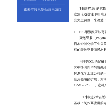
制造FPC用 的抗性
聚酰亚胺电晕/抗静电薄膜
这篇论述说性印制 
品为主要例，来论述F
1．FPC用聚酰亚胺
聚酰亚胺（Polyi
日本钟渊化学工业公司
标的聚酰亚胺薄膜材料
用于FCCL的聚酰
其中热固性型的聚酰亚胺
钟渊化学工业公司的一般
应用领域的扩展，对
175V－v25p．
FPC制造技术在近年
基板上制作高密度的电