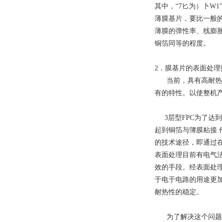
其中，“7匕为）卜W
薄膜基片，要比一般
薄膜的弹性率、线膨胀系
铜箔同等的程度。
2．膜基片的表面处理
当前，具有高耐热性
有的特性。以使整机
3层型FPC为了达
起到铜箔与簿膜粘接
的技术途径，即通过
表面处理目前有电气
效的手段。经表面处理
于电于电路的用途更加
耐热性的稳定。
为了解决这个问题，