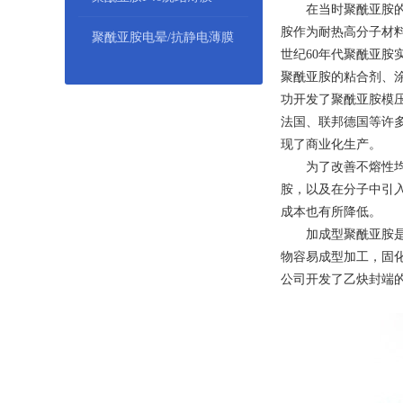
在当时聚酰亚胺
胺作为耐热高分子材料得到
聚酰亚胺电晕/抗静电薄膜
世纪60年代聚酰亚胺实现
聚酰亚胺的粘合剂、涂
功开发了聚酰亚胺模
法国、联邦德国等许
现了商业化生产。
为了改善不熔性
胺，以及在分子中引
成本也有所降低。
加成型聚酰亚胺是一
物容易成型加工，固化
公司开发了乙炔封端