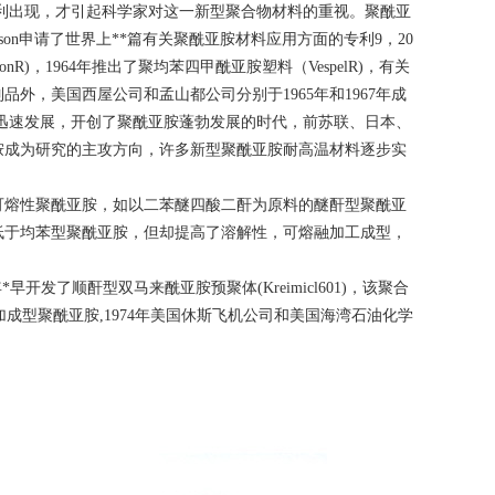
专利出现，才引起科学家对这一新型聚合物材料的重视。聚酰亚
nson申请了世界上**篇有关
聚酰亚胺
材料应用方面的专利9，20
nR)，1964年推出了聚均苯四甲酰亚胺塑料（VespelR)，有关
，美国西屋公司和孟山都公司分别于1965年和1967年成
迅速发展，开创了聚酰亚胺蓬勃发展的时代，前苏联、日本、
胺成为研究的主攻方向，许多新型聚酰亚胺耐高温材料逐步实
可熔性聚酰亚胺，如以二苯醚四酸二酐为原料的醚酐型聚酰亚
低于均苯型聚酰亚胺，但却提高了溶解性，可熔融加工成型，
*早开发了顺酐型双马来酰亚胺预聚体(Kreimicl601)，该聚合
成型聚酰亚胺,1974年美国休斯飞机公司和美国海湾石油化学