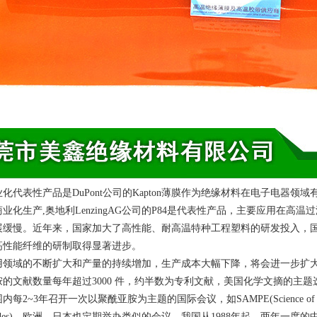
化代表性产品是DuPont公司的
Kapton薄膜
作为绝缘材料在电子电器领域有
业化生产,奥地利LenzingAG公司的P84是代表性产品，主要应用在
展缓慢。近年来，国家加大了高性能、耐高温特种工程塑料的研发投入，
高性能纤维的研制取得显著进步。
用领域的不断扩大和产量的持续增加，生产成本大幅下降，将会进一步扩
的文献数量每年超过3000 件，约半数为专利文献，美国化学文摘的主题选集(
召开一次以聚酰亚胺为主题的国际会议，如SAMPE(Science of AdvancedMaterials
n Polyimides)，欧洲、日本也定期举办类似的会议。我国从1988年起