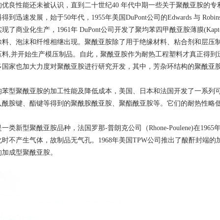
的优良性能还未被认识，直到二十世纪40 年代中期一些关于聚酰亚胺的
迅速发展，始于50年代，1955年美国DuPont公司的Edwards 与 Robi
了商业化生产，1961年 DuPont公司开发了聚均苯四甲酰亚胺薄膜(Kapto
料、泡沫和纤维相继出现。聚酰亚胺除了用于绝缘材料、粘合剂和层压制品外
压料,并开始生产模压制品。自此，聚酰亚胺作为耐热工程塑料才真正得到
多国家也加大力度对聚酰亚胺进行研究开发，其中，芳杂环结构的聚酰亚
均苯型聚酰亚胺的加工性能及降低成本，美国、日本和法国开发了一系列
入酰胺键、酯键等得到的聚酰胺酰亚胺、聚酯酰亚胺等。它们的耐热性略
类新型聚酰亚胺品种，法国罗那-普朗克公司（Rhone-Poulene)在1965年
时不产生气体，故制品无气孔。1968年美国TPW公司推出了酸酐封端的加
的加成型聚酰亚胺。