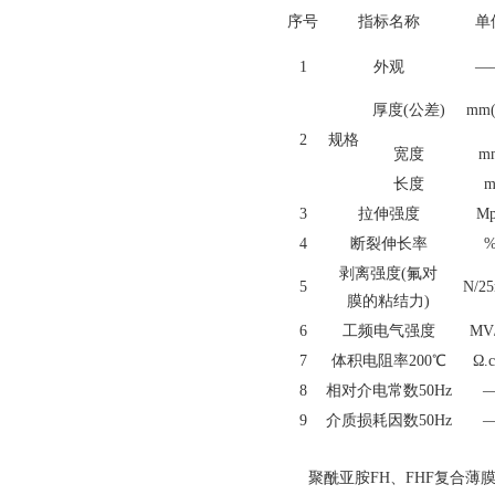
序号
指标名称
单
1
外观
—
厚度(公差)
mm(
2
规格
宽度
m
长度
3
拉伸强度
Mp
4
断裂伸长率
剥离强度(氟对
5
N/2
膜的粘结力)
6
工频电气强度
MV
7
体积电阻率200℃
Ω.
8
相对介电常数50Hz
9
介质损耗因数50Hz
聚酰亚胺FH、FHF复合薄膜